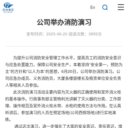
En
公司举办消防演习
发布时间：2023-06-20 阅读次数：3859次
为提升公司消防安全管理工作水平，提高员工的消防安全意识
与应急处置能力，保障公司安全生产，本着坚持“安全第一，预防为
主”的方针和“以人为本”的思想，6月20日，公司举办消防演习。公
司应急办成员、义务消防员，大厦各楼层楼长及租赁单位安全负责
人等相关人员参加。
此次消防演习活动主要内容为灭火器的正确使用和室外消火栓
的基本操作。行政事务部主管杨利光讲解了灭火器的分类、工作原
理、操作规范及室外消火栓水带、水枪的使用方法与作用。在认真
听讲后，参加演习的人员在预定场地(公司西侧场地)进行实地演
练。
通过这次演习，进一步强化了大家的安全意识、责任意识，增