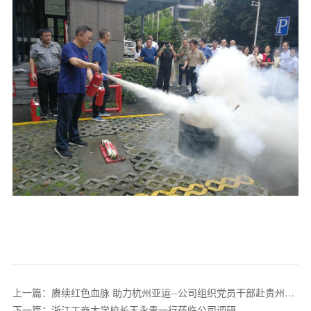
上一篇：赓续红色血脉 助力杭州亚运--公司组织党员干部赴贵州考
察
下一篇：浙江工商大学校长王永贵一行莅临公司调研