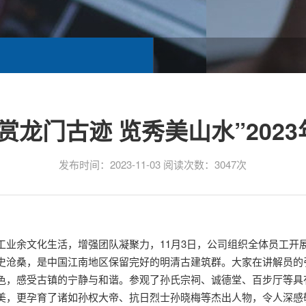
赏龙门古迹 览秀美山水”202
发布时间：2023-11-03 阅读次数：3047次
业余文化生活，增强团队凝聚力，11月3日，公司组织全体员工开展
史沧桑，是中国江南地区保留完好的明清古建筑群。大家在讲解员的
色，感受古镇的宁静与和谐。参观了孙氏宗祠、诚德堂、百步厅等具
美，更孕育了诸如孙权大帝、抗日烈士孙晓梅等杰出人物，令人深感