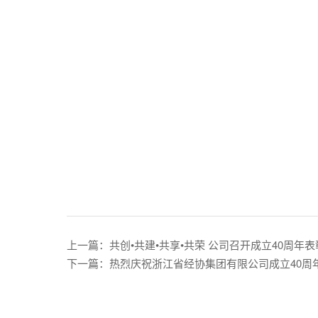
上一篇：共创•共建•共享•共荣 公司召开成立4
下一篇：热烈庆祝浙江省经协集团有限公司成立40周